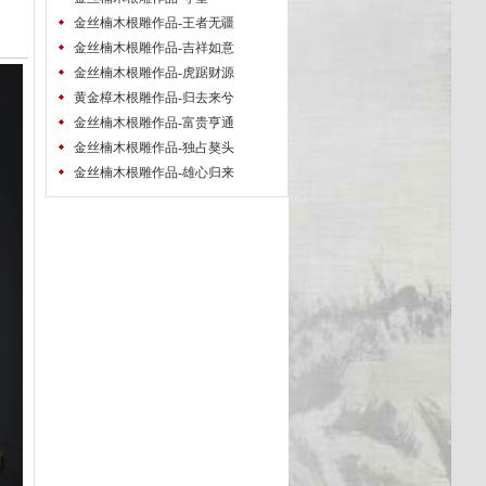
金丝楠木根雕作品-王者无疆
金丝楠木根雕作品-吉祥如意
金丝楠木根雕作品-虎踞财源
黄金樟木根雕作品-归去来兮
金丝楠木根雕作品-富贵亨通
金丝楠木根雕作品-独占獒头
金丝楠木根雕作品-雄心归来