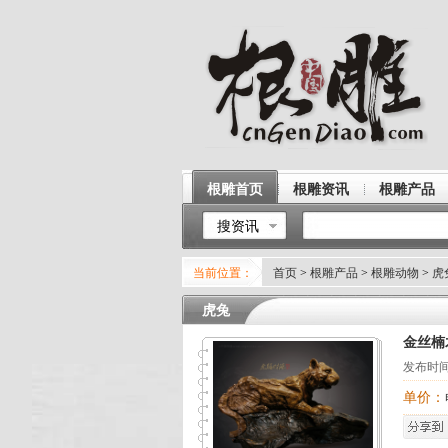
根雕首页
根雕资讯
根雕产品
搜资讯
当前位置：
首页
>
根雕产品
>
根雕动物
>
虎
虎兔
金丝楠
发布时间:
单价：