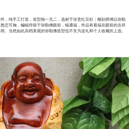
摆件，纯手工打造，造型独一无二，选材于珍贵红豆杉；雕刻师傅以弥勒
，憨态可掬，蝙蝠停留于弥勒佛眼前，蝠通福，作品有着福在眼前的吉祥
饰用。当然如此高档美观的弥勒佛造型也不失为送礼和个人收藏的上选。