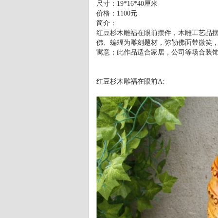
尺寸：19*16*40厘米
价格：1100元
简介：
红豆杉木雕福在眼前摆件，木雕工艺品
佛、蝙蝠为雕刻题材，弥勒佛面带微笑
寓意；此作品适合家居，公司等场合装
红豆杉木雕福在眼前A: