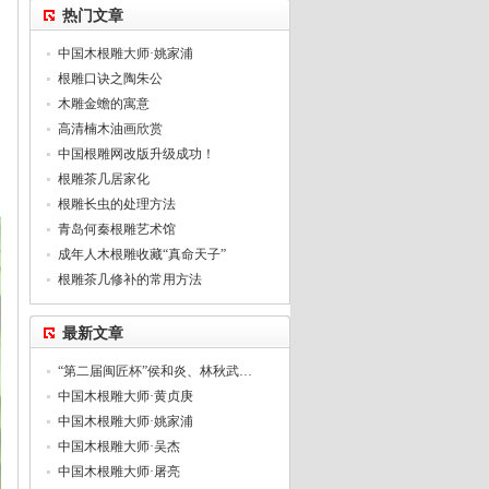
热门文章
中国木根雕大师·姚家浦
根雕口诀之陶朱公
木雕金蟾的寓意
高清楠木油画欣赏
中国根雕网改版升级成功！
根雕茶几居家化
根雕长虫的处理方法
青岛何秦根雕艺术馆
成年人木根雕收藏“真命天子”
根雕茶几修补的常用方法
最新文章
“第二届闽匠杯”侯和炎、林秋武…
中国木根雕大师·黄贞庚
中国木根雕大师·姚家浦
中国木根雕大师·吴杰
中国木根雕大师·屠亮