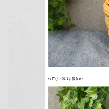
红豆杉木雕福在眼前B：