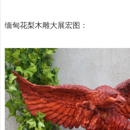
缅甸花梨木雕大展宏图：