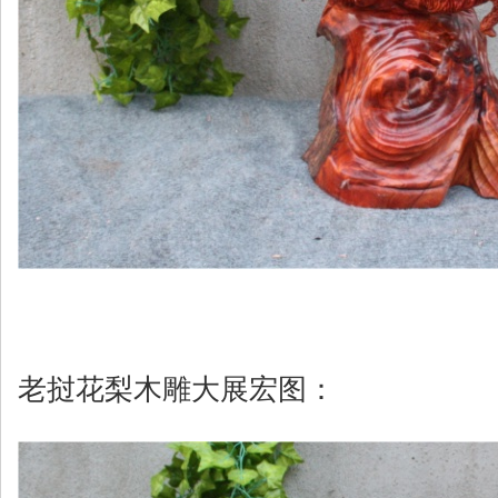
老挝花梨木雕大展宏图：