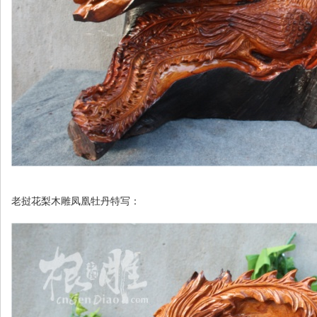
老挝花梨木雕凤凰牡丹特写：