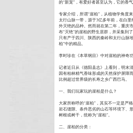
的“新宠”，有爱好者甚至认为，它的香
专家介绍，所谓“崖柏”，从植物学角度
太行山脉一带，源于3亿多年前，在白垩
外灭绝的品种。然而就在第二年，重庆
布“灭绝”的崖柏的野生居群，并采集到
只有产于四川、陕西的秦岭和太行山脉地
柏”中的精品。
李时珍在《本草纲目》中对崖柏的神奇
记者近日从《德阳县志》上看到，明末清
因有柏林精气香味形成的天然保护屏障
比例超过世界级的长寿之乡广西巴马。
一、我们玩家玩的崖柏是什么？
大家所称呼的“崖柏”，其实不一定是严
岩石缝隙、条件恶劣的山石等环境下、
树根或树干，统称为“崖柏”。
二、崖柏的分类：