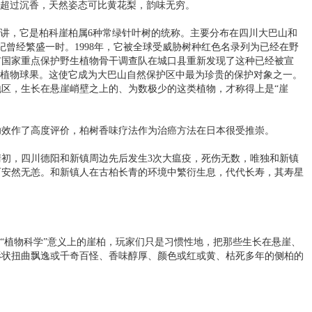
气超过沉香，天然姿态可比黄花梨，韵味无穷。
来讲，它是柏科崖柏属6种常绿针叶树的统称。主要分布在四川大巴山和
纪曾经繁盛一时。1998年，它被全球受威胁树种红色名录列为已经在野
市国家重点保护野生植物骨干调查队在城口县重新发现了这种已经被宣
了植物球果。这使它成为大巴山自然保护区中最为珍贵的保护对象之一。
区，生长在悬崖峭壁之上的、为数极少的这类植物，才称得上是“崖
功效作了高度评价，柏树香味疗法作为治癌方法在日本很受推崇。
初，四川德阳和新镇周边先后发生3次大瘟疫，死伤无数，唯独和新镇
而安然无恙。和新镇人在古柏长青的环境中繁衍生息，代代长寿，其寿星
格“植物科学”意义上的崖柏，玩家们只是习惯性地，把那些生长在悬崖、
形状扭曲飘逸或千奇百怪、香味醇厚、颜色或红或黄、枯死多年的侧柏的