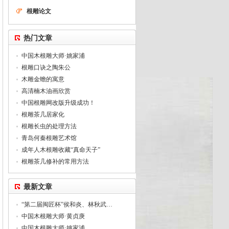
根雕论文
热门文章
中国木根雕大师·姚家浦
根雕口诀之陶朱公
木雕金蟾的寓意
高清楠木油画欣赏
中国根雕网改版升级成功！
根雕茶几居家化
根雕长虫的处理方法
青岛何秦根雕艺术馆
成年人木根雕收藏“真命天子”
根雕茶几修补的常用方法
最新文章
“第二届闽匠杯”侯和炎、林秋武…
中国木根雕大师·黄贞庚
中国木根雕大师·姚家浦