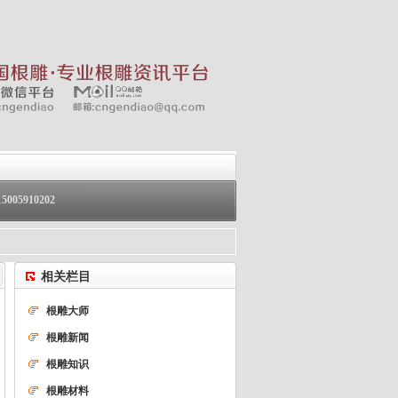
05910202
相关栏目
根雕大师
根雕新闻
根雕知识
根雕材料