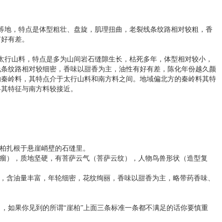
等地，特点是体型粗壮、盘旋，肌理扭曲，老裂线条纹路相对较粗，香
有好有差。
太行山料，特点是多为山间岩石缝隙生长，枯死多年，体型相对较小，
线条纹路相对较细密，香味以甜香为主，油性有好有差，陈化年份越久颜
的秦岭料，其特点介于太行山料和南方料之间。地域偏北方的秦岭料其特
料其特征与南方料较接近。
崖柏扎根于悬崖峭壁的石缝里。
树瘤），质地坚硬，有菩萨云气（菩萨云纹），人物鸟兽形状（造型复
黄，含油量丰富，年轮细密，花纹绚丽，香味以甜香为主，略带药香味、
，如果你见到的所谓“崖柏”上面三条标准一条都不满足的话你要慎重