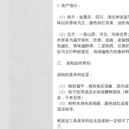
1. 按产地分：
（1）南方：如重庆、四川、湖北神龙架
味以药香味为主，颜色有红有黄，油性
（2）北方：一是山西、河北、河南交界
外形多为扁平细长、疙瘩、扭曲，老裂
色越红、香味越醇厚。二是陕西、甘肃
征与太行料较接近，地域偏南方的秦岭
三、 崖柏如何辨别
崖柏的基本特征是：
（1） 根部扁平，偶有抱石现象，因为
（2） 枝干纹理成流水状或樱树团状（
杂，千奇百怪）。
（3） 材料本身肉质细腻，颜色或红或
清凉味等。
根据这三条基本特征去选崖柏一定错不了
了。