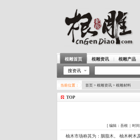
根雕首页
根雕资讯
根雕产品
搜资讯
当前位置：
首页
>
根雕资讯
>
根雕材料
TOP
[ 编辑：吾根 | 时间：2
柚木市场称其为：胭脂木。 柚木树木及分布