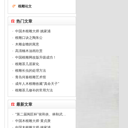
根雕论文
热门文章
中国木根雕大师·姚家浦
根雕口诀之陶朱公
木雕金蟾的寓意
高清楠木油画欣赏
中国根雕网改版升级成功！
根雕茶几居家化
根雕长虫的处理方法
青岛何秦根雕艺术馆
成年人木根雕收藏“真命天子”
根雕茶几修补的常用方法
最新文章
“第二届闽匠杯”侯和炎、林秋武…
中国木根雕大师·黄贞庚
中国木根雕大师·姚家浦