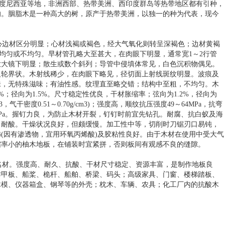
、印度尼西亚等地，非洲西部、热带美洲、西印度群岛等热带地区都有引种，
的。胭脂木是一种高大的树，原产于热带美洲，以独一的种为代表，现今
心边材区分明显；心材浅褐或褐色，经大气氧化则转呈深褐色；边材黄褐
略均匀或不均匀。早材管孔略大至甚大，在肉眼下明显，通常宽1～2行管
放大镜下明显；散生或数个斜列；导管中侵填体常见，白色沉积物偶见。
及轮界状。木射线稀少，在肉眼下略见，径切面上射线斑纹明显。波痕及
味，无特殊滋味；有油性感。纹理直至略交错；结构中至粗，不均匀。木
%；径向为1.5%。尺寸稳定性优良，干材胀缩率；弦向为1.2%，径向为
cm3，气干密度0.51～0.70g/cm3)；强度高，顺纹抗压强度49～64MPa，抗弯
17GPa。握钉力良，为防止木材开裂，钉钉时前宜先钻孔。耐腐、抗白蚁及海
；耐酸。干燥状况良好，但颇缓慢。加工性中等，切削时刀锯刃口易钝，
(因有渗透物，宜用环氧丙烯酸)及胶粘性良好。由于木材在使用中受大气
缩率小的柚木地板，在铺装时宜紧拼，否则板间有观感不良的缝隙。
名材。强度高、耐久、抗酸、干材尺寸稳定、资源丰富，是制作地板良
作甲板、船桨、桅杆、船舶、桥梁、码头；高级家具、门窗、楼梯踏板、
木模、仪器箱盒、钢琴等的外壳；枕木、车辆、农具；化工厂内的抗酸木