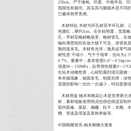
250cm。产于缅甸、印度、中南半岛
我国也有栽培。其实其与胭脂木是不同
已遍布热带美洲。
木材特征 木材为环孔材至半环孔材。
色微红，厚约3cm。生长轮明显，宽度
孔；早材至晚材略急变。晚材管孔，在
轴向薄壁组织在放大镜下可见，傍管状
胞间道未见。木材有光泽；微具皮革气
材性质 干缩小，气干干缩率：弦向为2.5
0.7%。重量中；基本密度0.47～0.54g/
强度86～159MPa，抗弯弹性模量9～
生钻木动物危害，心材防腐剂浸注困难
有夹锯现象，锯面发毛，刨面光滑；涂饰
湿度的影响一次比一次减小，特别是胀
木材用途 柚木和桃花心木是世界两大
材，素材地板使用情况也很也很适宜制
室内装修、屋架、搁栅、柱子；木雕、
槽、管道及塔架及装饰单板等。
中国根雕资讯-柚木根雕大尾鱼