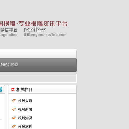
05910202
相关栏目
根雕大师
根雕新闻
根雕知识
根雕材料