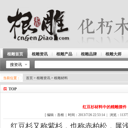
根雕首页
根雕资讯
根雕产品
根雕品牌
根雕大师
搜资讯
当前位置：
首页
>
根雕资讯
>
根雕材料
TOP
红豆杉材料中的精雕摆件
[ 编辑：吾根 | 时间：2013/7/26 22:53:14 | 浏览：
1137
红豆杉又称紫杉，也称赤柏松，属浅