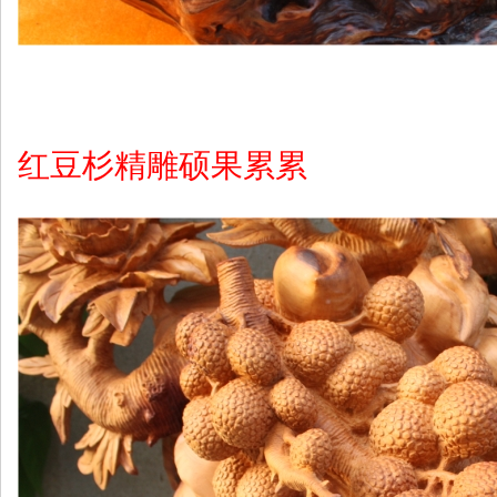
红豆杉精雕硕果累累