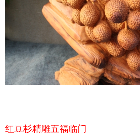
红豆杉精雕五福临门