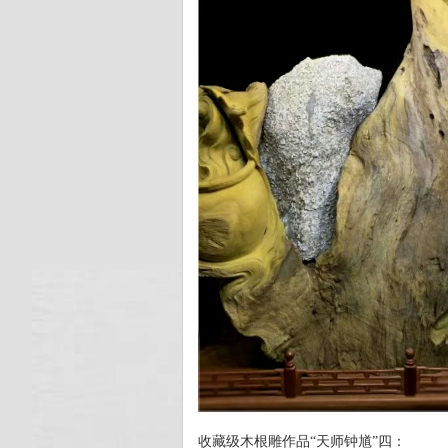
收藏级木根雕作品“天师钟馗”四：