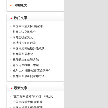
根雕论文
热门文章
中国木根雕大师·姚家浦
根雕口诀之陶朱公
木雕金蟾的寓意
高清楠木油画欣赏
中国根雕网改版升级成功！
根雕茶几居家化
根雕长虫的处理方法
青岛何秦根雕艺术馆
成年人木根雕收藏“真命天子”
根雕茶几修补的常用方法
最新文章
“第二届闽匠杯”侯和炎、林秋武…
中国木根雕大师·黄贞庚
中国木根雕大师·姚家浦