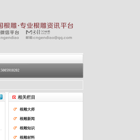
05910202
相关栏目
根雕大师
根雕新闻
根雕知识
根雕材料