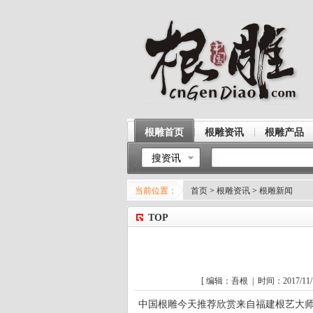
根雕首页
根雕资讯
根雕产品
搜资讯
当前位置：
首页
>
根雕资讯
>
根雕新闻
TOP
[ 编辑：吾根 | 时间：2017/11/1
中国
根雕
今天推荐欣赏来自福建根艺大师