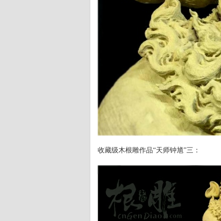
收藏级木根雕作品“天师钟馗”三：