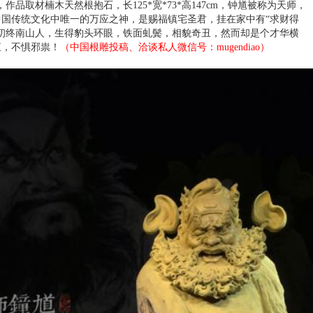
品取材楠木天然根抱石，长125*宽*73*高147cm，钟馗被称为天师，
国传统文化中唯一的万应之神，是赐福镇宅圣君，挂在家中有“求财得
初终南山人，生得豹头环眼，铁面虬鬓，相貌奇丑，然而却是个才华横
直，不惧邪祟！
（中国根雕投稿、洽谈私人微信号：mugendiao）