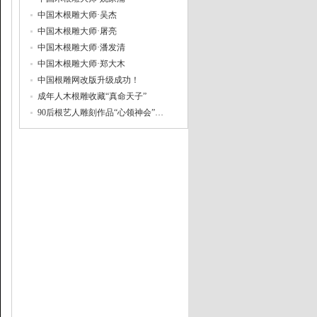
中国木根雕大师·吴杰
中国木根雕大师·屠亮
中国木根雕大师·潘发清
中国木根雕大师·郑大木
中国根雕网改版升级成功！
成年人木根雕收藏“真命天子”
90后根艺人雕刻作品“心领神会”…