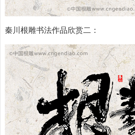
秦川根雕书法作品欣赏二：