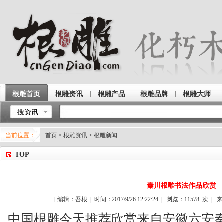
根雕首页
根雕资讯
根雕产品
根雕品牌
根雕大师
搜资讯
当前位置：
首页
>
根雕资讯
>
根雕新闻
TOP
秦川根雕书法作品欣赏
[ 编辑：吾根 | 时间：2017/9/26 12:22:24 | 浏览：
11578
次 | 来
中国
根雕
今天推荐欣赏来自安徽六安