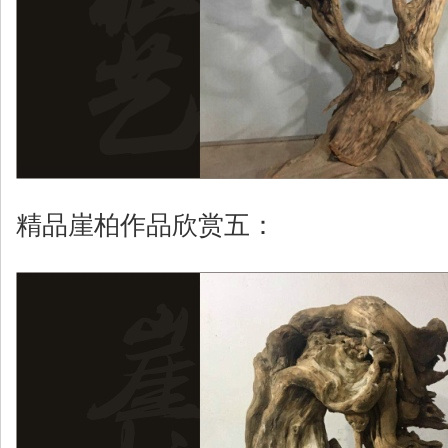
精品崖柏作品欣赏五：