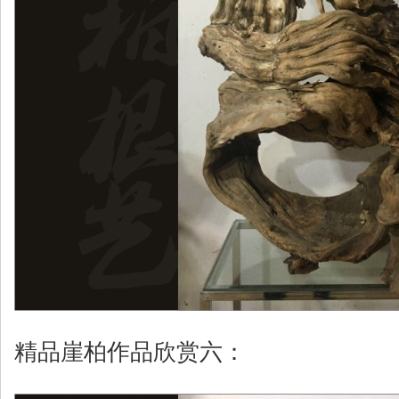
精品崖柏作品欣赏六：