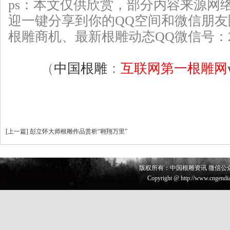
ps：本文仅供欣赏，部分
内容来源网
迎一键分享到你的QQ空间和微信朋
根雕
商机、最新根雕动态QQ微信号：226
（
中国根雕
：
互联网第一根雕网
[
上一篇
]
彭立怀大师根雕作品赏析“翱翔万里”
版权所有：中国根雕资讯 微信公众号 
Copyright @ http://www.cngendia