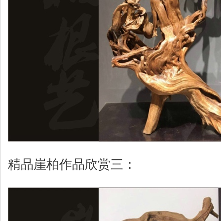
精品崖柏作品欣赏三：