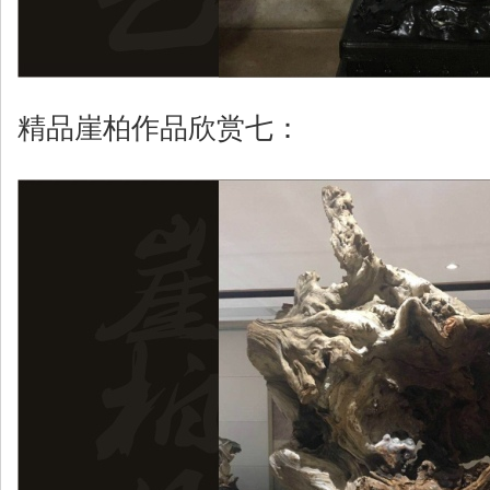
精品崖柏作品欣赏七：