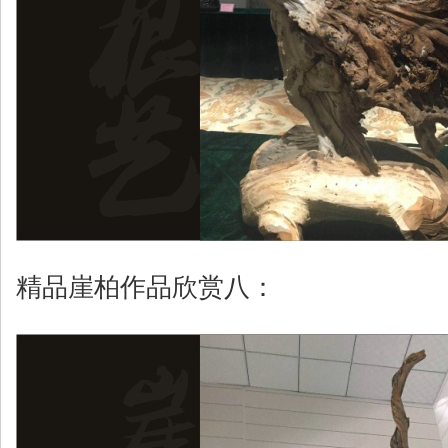
精品崖柏作品欣赏八：