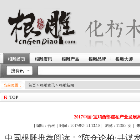
根雕首页
根雕资讯
根雕产品
根雕品牌
根雕大师
搜资讯
当前位置：
首页
>
根雕资讯
>
根雕新闻
TOP
2017中国·宝鸡西部崖柏产业发展
[ 编辑：吾根 | 时间：2017/9/24 21:13:10 | 浏览：
11365
次 | 来
中国
根雕
推荐阅读：“陈仓论柏·共谋发展