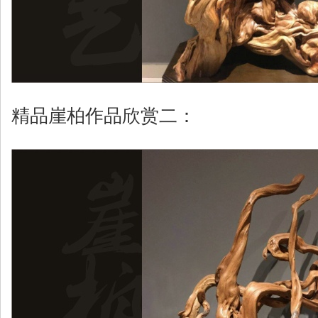
精品崖柏作品欣赏二：