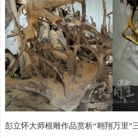
彭立怀大师根雕作品赏析“翱翔万里”