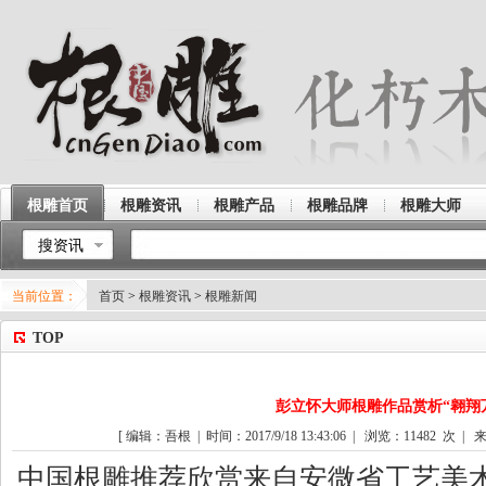
根雕首页
根雕资讯
根雕产品
根雕品牌
根雕大师
搜资讯
当前位置：
首页
>
根雕资讯
>
根雕新闻
TOP
彭立怀大师根雕作品赏析“翱翔
[ 编辑：吾根 | 时间：2017/9/18 13:43:06 | 浏览：
11482
次 | 来
中国
根雕
推荐欣赏来自安微省工艺美