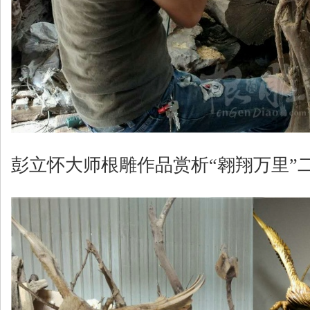
彭立怀大师根雕作品赏析“翱翔万里”