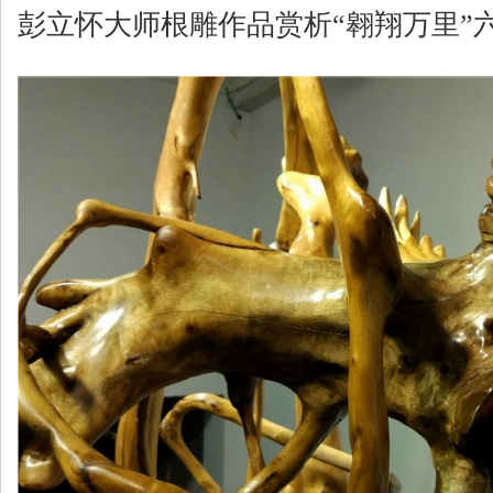
彭立怀大师根雕作品赏析“翱翔万里”