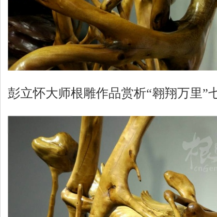
彭立怀大师根雕作品赏析“翱翔万里”