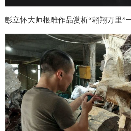
彭立怀大师根雕作品赏析“翱翔万里”