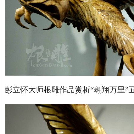
彭立怀大师根雕作品赏析“翱翔万里”