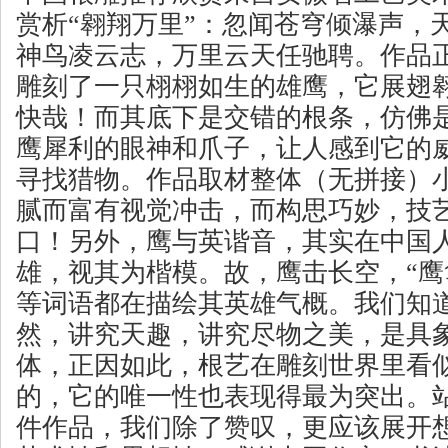
赏析“翱翔万里”：忽闻苍穹倾瀑声，
神鸟凌云志，万里云天任驰聘。作品
雕刻了一只栩栩如生的雄鹰，它展翅
快哉！而其底下是交错的根条，仿佛
鹰犀利的眼神和爪子，让人感到它的
寻找猎物。作品取材整体（无拼接）
腻而富有视觉冲击，而构思巧妙，技
口！另外，鹰与英谐音，其实在中国
雄，视其为楷模。故，鹰击长空，“鹰
等词语都在描绘其英雄气概。我们知
然，讲究天趣，讲究尽物之美，是具
体，正因如此，根艺在雕刻世界里看
的，它的唯一性也表现得最为突出。
件作品，我们除了赞叹，更应该展开