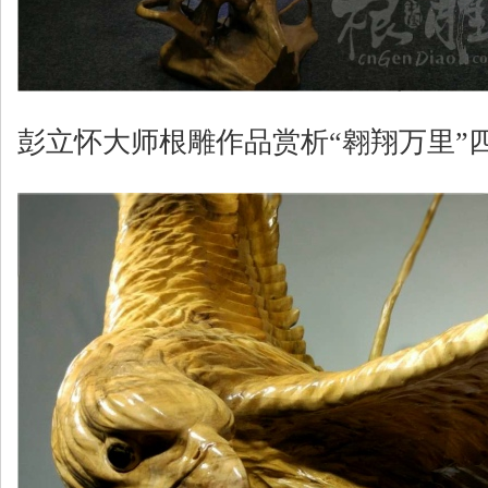
彭立怀大师根雕作品赏析“翱翔万里”