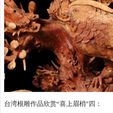
台湾根雕作品欣赏“喜上眉梢”四：