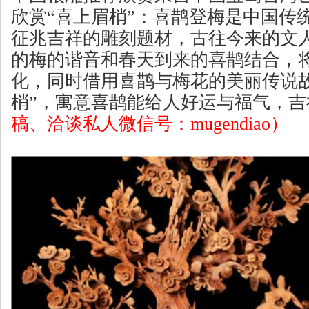
欣赏“喜上眉梢”：喜鹊登梅是中国传
征兆吉祥的雕刻题材，古往今来的文
的梅的谐音和春天到来的喜鹊结合，
化，同时借用喜鹊与梅花的美丽传说
梢”，寓意喜鹊能给人好运与福气，吉
稿、洽谈私人微信号：mugendiao）