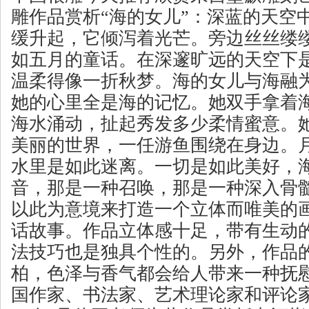
雕作品赏析“海的女儿”：深蓝的天空
缓升起，它倾泻着光芒。旁边丝丝缕
如五月的童话。在深邃旷远的天空下
温柔得像一折秋梦。海的女儿与海融
她的心里全是海的记忆。她双手拿着
海水涌动，扯起秀发多少柔情蜜意。
美丽的世界，一任游鱼围绕在身边。
水里是如此迷离。一切是如此美好，
音，那是一种召唤，那是一种深入骨
以此为意境来打造一个立体而唯美的
话故事。作品立体感十足，带有生动
法技巧也是独具个性的。另外，作品
柏，色泽与香气都会给人带来一种抚
国作家、书法家、艺术理论家和评论