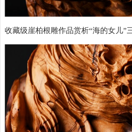
收藏级崖柏根雕作品赏析“海的女儿”