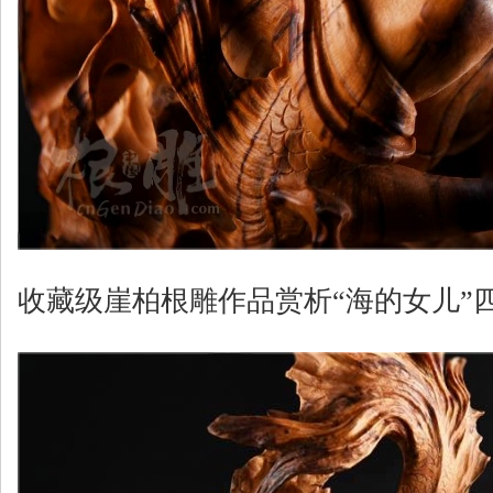
收藏级崖柏根雕作品赏析“海的女儿”