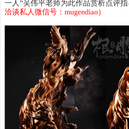
一人”吴伟平老师为此作品赏析点评指
洽谈私人微信号：mugendiao）