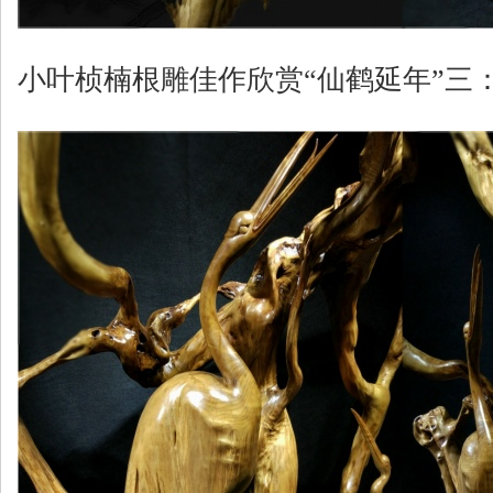
小叶桢楠根雕佳作欣赏“仙鹤延年”三