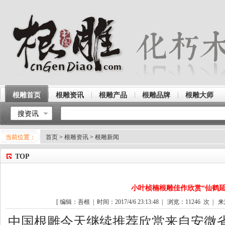
根雕首页
根雕资讯
根雕产品
根雕品牌
根雕大师
搜资讯
当前位置：
首页
>
根雕资讯
>
根雕新闻
TOP
小叶桢楠根雕佳作欣赏“仙鹤延
[ 编辑：吾根 | 时间：2017/4/6 23:13:48 | 浏览：
11246
次 | 来
中国
根雕
今天继续推荐欣赏来自安微