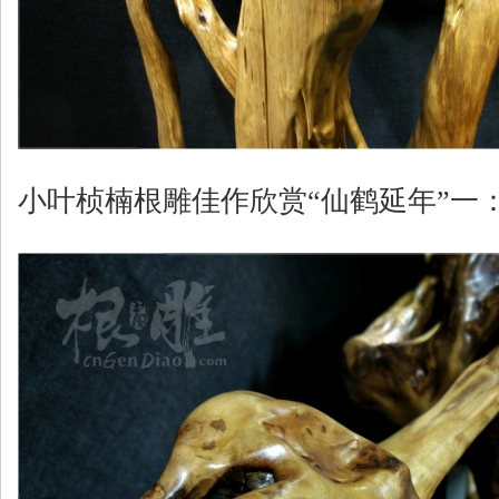
小叶桢楠根雕佳作欣赏“仙鹤延年”一