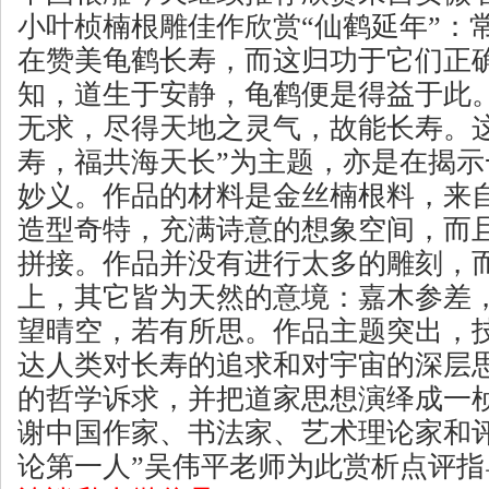
小叶桢楠根雕佳作欣赏“仙鹤延年”：
在赞美龟鹤长寿，而这归功于它们正
知，道生于安静，龟鹤便是得益于此
无求，尽得天地之灵气，故能长寿。
寿，福共海天长”为主题，亦是在揭
妙义。作品的材料是金丝楠根料，来
造型奇特，充满诗意的想象空间，而
拼接。作品并没有进行太多的雕刻，
上，其它皆为天然的意境：嘉木参差
望晴空，若有所思。作品主题突出，
达人类对长寿的追求和对宇宙的深层
的哲学诉求，并把道家思想演绎成一
谢中国作家、书法家、艺术理论家和
论第一人”吴伟平老师为此赏析点评指