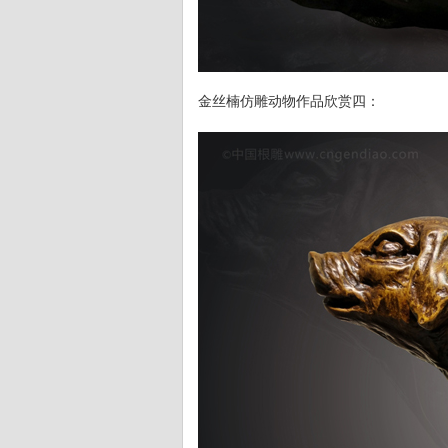
金丝楠仿雕动物作品欣赏四：