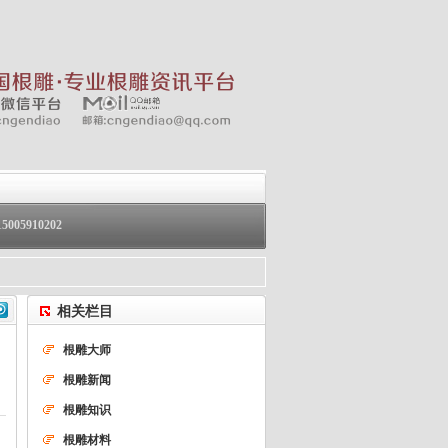
05910202
相关栏目
根雕大师
根雕新闻
根雕知识
根雕材料