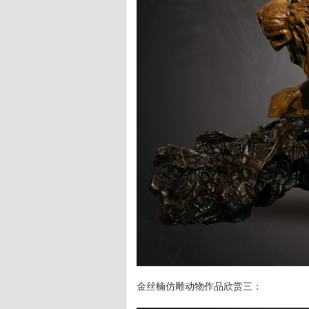
金丝楠仿雕动物作品欣赏三：