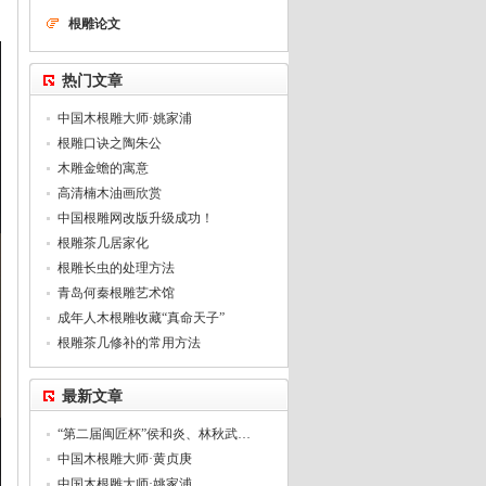
根雕论文
热门文章
中国木根雕大师·姚家浦
根雕口诀之陶朱公
木雕金蟾的寓意
高清楠木油画欣赏
中国根雕网改版升级成功！
根雕茶几居家化
根雕长虫的处理方法
青岛何秦根雕艺术馆
成年人木根雕收藏“真命天子”
根雕茶几修补的常用方法
最新文章
“第二届闽匠杯”侯和炎、林秋武…
中国木根雕大师·黄贞庚
中国木根雕大师·姚家浦