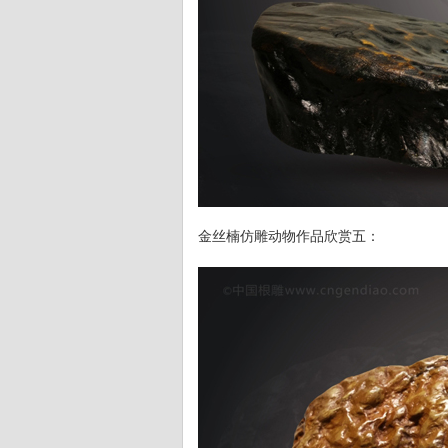
金丝楠仿雕动物作品欣赏五：