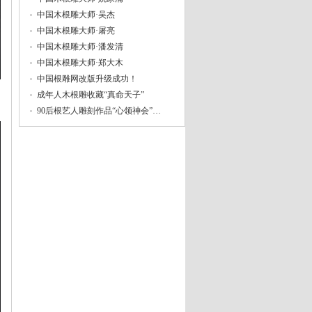
中国木根雕大师·吴杰
中国木根雕大师·屠亮
中国木根雕大师·潘发清
中国木根雕大师·郑大木
中国根雕网改版升级成功！
成年人木根雕收藏“真命天子”
90后根艺人雕刻作品“心领神会”…