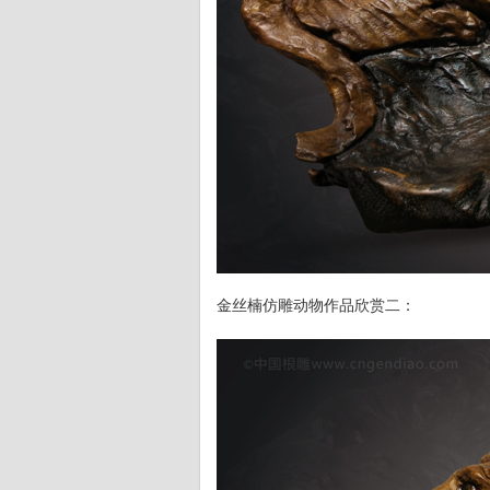
金丝楠仿雕动物作品欣赏二：