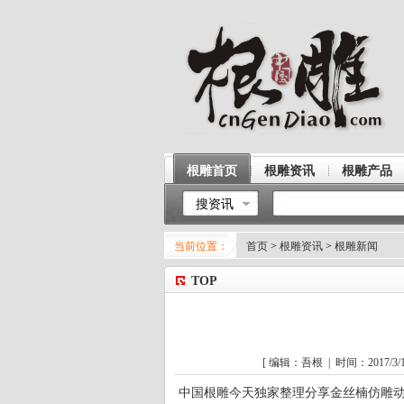
根雕首页
根雕资讯
根雕产品
搜资讯
当前位置：
首页
>
根雕资讯
>
根雕新闻
TOP
[ 编辑：吾根 | 时间：2017/3/14
中国
根雕
今天独家整理分享金丝楠仿雕