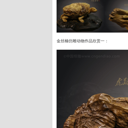
金丝楠仿雕动物作品欣赏一：