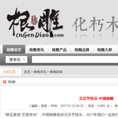
根雕首页
根雕资讯
根雕产品
根雕品牌
根雕大师
搜资讯
当前位置：
首页
>
根雕资讯
>
根雕新闻
TOP
元旦节快乐·中国根雕
[ 编辑：吾根 | 时间：2017/1/1 23:56:33 | 浏览：
11085
次 | 来
“根见真情·艺路有你”，中国
根雕
祝你元旦节快乐，2017年我们一起前