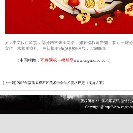
ps：本文仅供欣赏，部分
内容来源网络
，如有侵权请告知，欢迎一键分
宣传、木根雕
商机、最新根雕动态QQ微信号：22690630
（
中国根雕
：
互联网第一根雕网
www.cngendiao.com
）
[
上一篇
]
2016年福建省根石艺美术学会学术资格评定《实施方案》
版权所有：中国根雕资讯 微信公众号 
Copyright @ http://www.cngendia