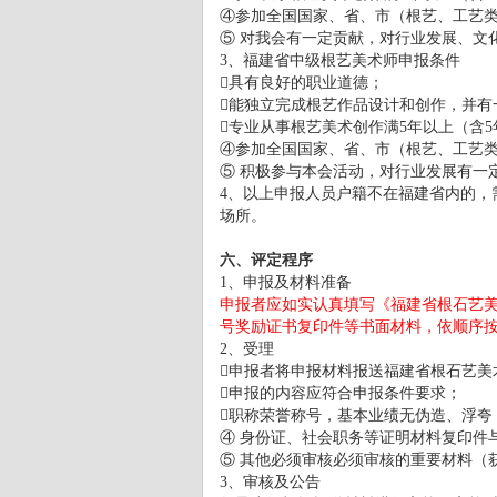
④参加全国国家、省、市（根艺、工艺
⑤ 对我会有一定贡献，对行业发展、文
3、福建省中级根艺美术师申报条件
具有良好的职业道德；
能独立完成根艺作品设计和创作，并有
专业从事根艺美术创作满5年以上（含5
④参加全国国家、省、市（根艺、工艺
⑤ 积极参与本会活动，对行业发展有一
4、以上申报人员户籍不在福建省内的，
场所。
六、评定程序
1、申报及材料准备
申报者应如实认真填写《福建省根石艺
号奖励证书复印件等书面材料，依顺序按A
2、受理
申报者将申报材料报送福建省根石艺美
申报的内容应符合申报条件要求；
职称荣誉称号，基本业绩无伪造、浮夸
④ 身份证、社会职务等证明材料复印件
⑤ 其他必须审核必须审核的重要材料（
3、审核及公告