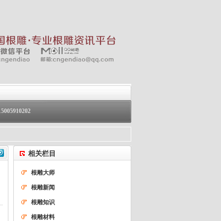
05910202
相关栏目
根雕大师
根雕新闻
根雕知识
根雕材料