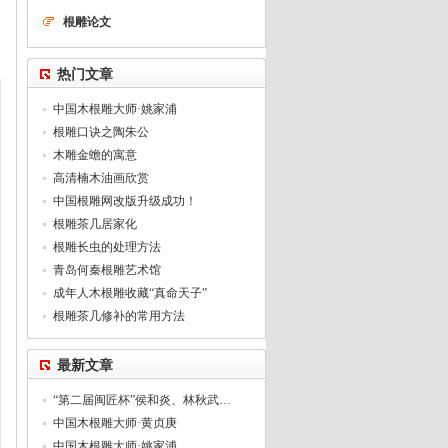
根雕论文
热门文章
中国木根雕大师·姚家浦
根雕口诀之陶朱公
木雕金蟾的寓意
高清楠木油画欣赏
中国根雕网改版升级成功！
根雕茶几居家化
根雕长虫的处理方法
青岛何秦根雕艺术馆
成年人木根雕收藏“真命天子”
根雕茶几修补的常用方法
最新文章
“第二届闽匠杯”侯和炎、林秋武…
中国木根雕大师·黄贞庚
中国木根雕大师·姚家浦