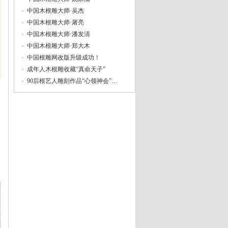
中国木根雕大师·吴杰
中国木根雕大师·屠亮
中国木根雕大师·潘发清
中国木根雕大师·郑大木
中国根雕网改版升级成功！
成年人木根雕收藏“真命天子”
90后根艺人雕刻作品“心领神会”…