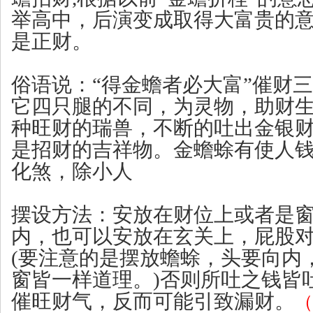
举高中，后演变成取得大富贵的
是正财。
俗语说：“得金蟾者必大富”催财
它四只腿的不同，为灵物，助财
种旺财的瑞兽，不断的吐出金银财
是招财的吉祥物。金蟾蜍有使人
化煞，除小人
摆设方法：安放在财位上或者是
内，也可以安放在玄关上，屁股
(要注意的是摆放蟾蜍，头要向内
窗皆一样道理。)否则所吐之钱皆
催旺财气，反而可能引致漏财。
（