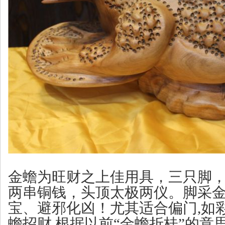
金蟾为旺财之上佳用具，三只脚
两串铜钱，头顶太极两仪。脚采
宝、避邪化凶！尤其适合偏门,如彩
蟾招财,根据以前“金蟾折桂”的意