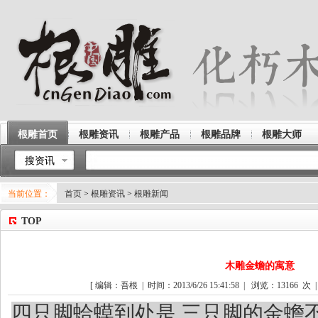
根雕首页
根雕资讯
根雕产品
根雕品牌
根雕大师
搜资讯
当前位置：
首页
>
根雕资讯
>
根雕新闻
TOP
木雕金蟾的寓意
[ 编辑：吾根 | 时间：2013/6/26 15:41:58 | 浏览：
13166
次 |
四只脚蛤蟆到处是 三只脚的金蟾