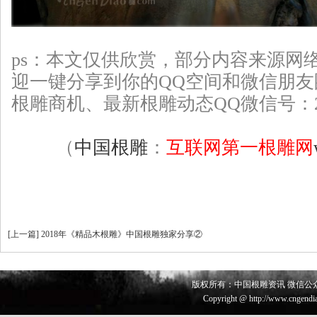
ps：本文仅供欣赏，部分
内容来源网
迎一键分享到你的QQ空间和微信朋
根雕
商机、最新根雕动态QQ微信号：226
（
中国根雕
：
互联网第一根雕网
[
上一篇
]
2018年《精品木根雕》中国根雕独家分享②
版权所有：中国根雕资讯 微信公众号 
Copyright @ http://www.cngendia