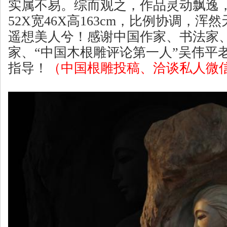
实属不易。综而观之，作品灵动飘逸
52X宽46X高163cm，比例协调，
遥想美人兮！感谢中国作家、书法家
家、“中国木根雕评论第一人”吴伟平
指导！
（中国根雕投稿、洽谈私人微信号：