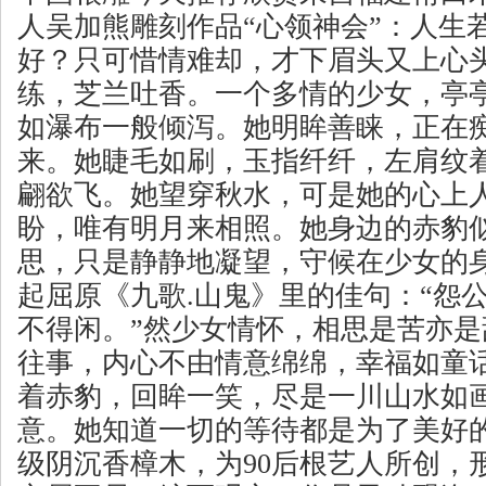
人吴加熊雕刻作品“心领神会”：人生
好？只可惜情难却，才下眉头又上心
练，芝兰吐香。一个多情的少女，亭
如瀑布一般倾泻。她明眸善睐，正在
来。她睫毛如刷，玉指纤纤，左肩纹
翩欲飞。她望穿秋水，可是她的心上
盼，唯有明月来相照。她身边的赤豹
思，只是静静地凝望，守候在少女的
起屈原《九歌.山鬼》里的佳句：“怨
不得闲。”然少女情怀，相思是苦亦
往事，内心不由情意绵绵，幸福如童
着赤豹，回眸一笑，尽是一川山水如
意。她知道一切的等待都是为了美好
级阴沉香樟木，为90后根艺人所创，