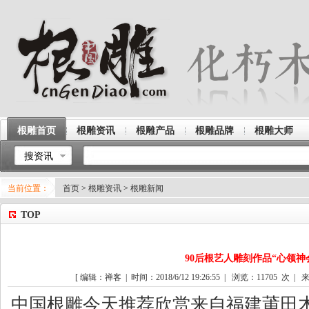
根雕首页
根雕资讯
根雕产品
根雕品牌
根雕大师
搜资讯
当前位置：
首页
>
根雕资讯
>
根雕新闻
TOP
90后根艺人雕刻作品“心领神
[ 编辑：禅客 | 时间：2018/6/12 19:26:55 | 浏览：
11705
次 | 来
中国
根雕
今天推荐欣赏来自福建莆田木