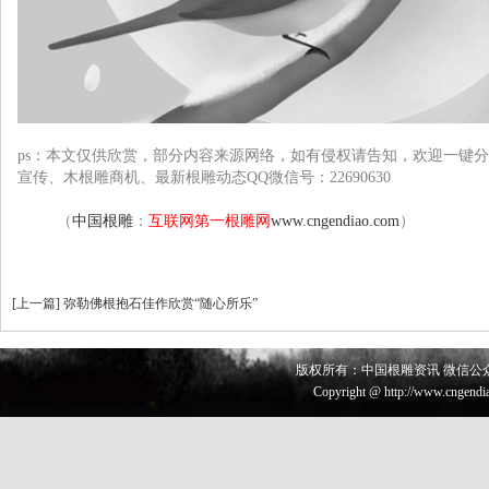
ps：本文仅供欣赏，部分
内容来源网络
，如有侵权请告知，欢迎一键分
宣传、木根雕
商机、最新根雕动态QQ微信号：22690630
（
中国根雕
：
互联网第一根雕网
www.cngendiao.com
）
[
上一篇
]
弥勒佛根抱石佳作欣赏“随心所乐”
版权所有：中国根雕资讯 微信公众号 
Copyright @ http://www.cngendia