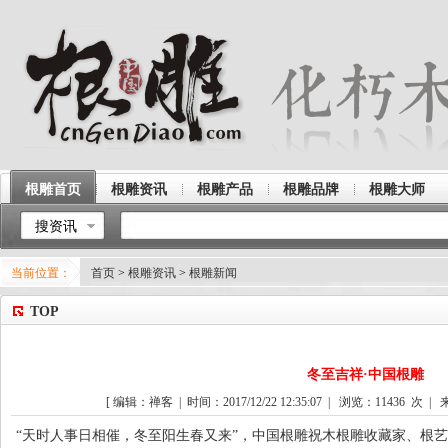
根雕首页
根雕资讯
根雕产品
根雕品牌
根雕大师
搜资讯
当前位置：
首页
>
根雕资讯
>
根雕新闻
TOP
冬至吉祥·中国根雕
[ 编辑：禅客 | 时间：2017/12/22 12:35:07 | 浏览：
11436
次 | 
“天时人事日相催，冬至阳生春又来”，中国根雕祝木根雕收藏家、根