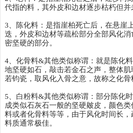
代指的料，其外皮和边材逐步枯朽但并
3、陈化料：是指崖柏死亡后，在悬崖
迭，外皮和边材等疏松部分全部风化消
密坚硬的部分。
4、化骨料&其他类似称谓：就是陈化
地坚硬如石，敲击若金石之声，整体肌
若钧瓷，取风化入骨之意，故称之化骨
5、白粉料&其他类似称谓：部分陈化
成类似石灰石一般的坚硬皴皮，颜色类
料或者化骨料等等，由于风化时间长，
料质通常极佳。