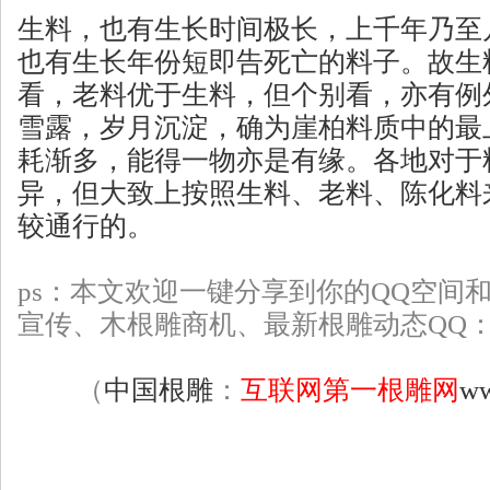
生料，也有生长时间极长，上千年乃至
也有生长年份短即告死亡的料子。故生
看，老料优于生料，但个别看，亦有例
雪露，岁月沉淀，确为崖柏料质中的最
耗渐多，能得一物亦是有缘。各地对于
异，但大致上按照生料、老料、陈化料
较通行的。
ps：本文欢迎一键分享到你的QQ空间
宣传、
木根雕
商机、最新根雕动态QQ：22
（
中国根雕
：
互联网第一根雕网
ww