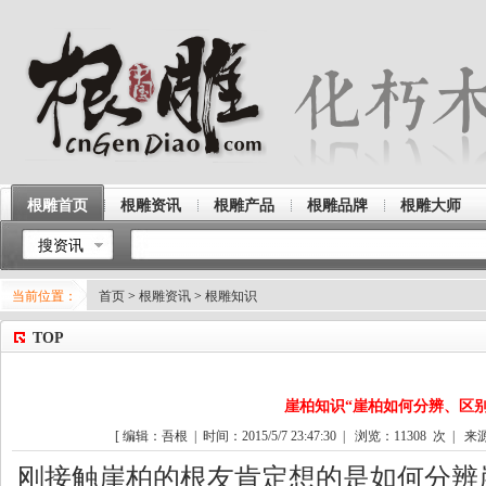
根雕首页
根雕资讯
根雕产品
根雕品牌
根雕大师
搜资讯
当前位置：
首页
>
根雕资讯
>
根雕知识
TOP
崖柏知识“崖柏如何分辨、区别
[ 编辑：吾根 | 时间：2015/5/7 23:47:30 | 浏览：
11308
次 | 来
刚接触崖柏的根友肯定想的是如何分辨