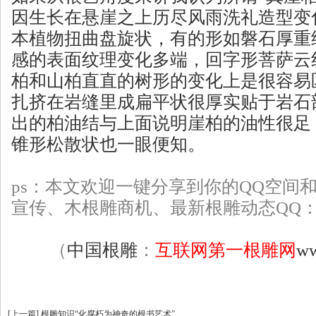
因生长在悬崖之上历尽风雨洗礼造型变
本植物扭曲盘旋状，有的形如磐石厚重
感的表面纹理变化多端，回字形菩萨云
柏和山柏直直的树形的变化上是很容易
扎挤在岩缝里成扁平状很厚实贴于岩石
出的柏油结与上面说明崖柏的油性很足
锥形松散状也一眼便知。
ps：本文欢迎一键分享到你的QQ空间
宣传、
木根雕
商机、最新根雕动态QQ：22
（
中国根雕
：
互联网第一根雕网
ww
[
上一篇
]
根雕知识“化腐朽为神奇的根书艺术”