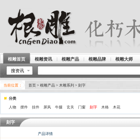
根雕首页
根雕资讯
根雕产品
根雕品牌
根雕大师
搜资讯
当前位置：
首页
>
根雕产品
>
木雕系列
>
刻字
分类
人物
摆件
挂件
屏风
牛腿
玄关
门窗
刻字
木格
木花
刻字
产品详情