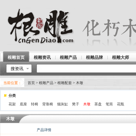
根雕首页
根雕资讯
根雕产品
根雕品牌
根雕大师
搜资讯
当前位置：
首页
>
根雕产品
>
根雕配套
>
木墩
分类
花架
底座
转椅
背靠椅
烟灰缸
凳子
木墩
茶盘
笔筒
花瓶
木墩
产品详情