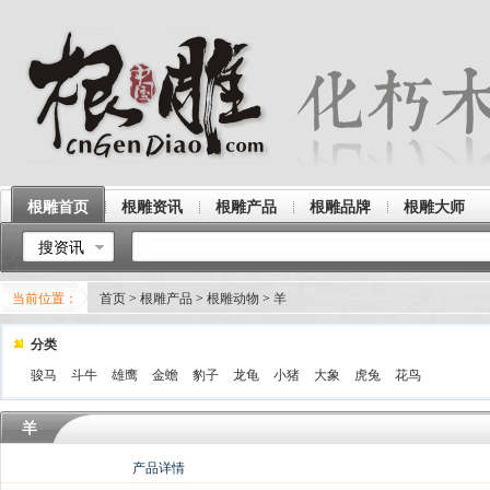
根雕首页
根雕资讯
根雕产品
根雕品牌
根雕大师
搜资讯
当前位置：
首页
>
根雕产品
>
根雕动物
>
羊
分类
骏马
斗牛
雄鹰
金蟾
豹子
龙龟
小猪
大象
虎兔
花鸟
羊
产品详情