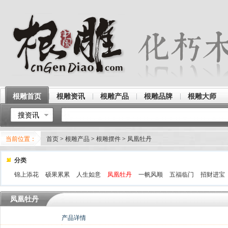
根雕首页
根雕资讯
根雕产品
根雕品牌
根雕大师
搜资讯
当前位置：
首页
>
根雕产品
>
根雕摆件
>
凤凰牡丹
分类
锦上添花
硕果累累
人生如意
凤凰牡丹
一帆风顺
五福临门
招财进宝
凤凰牡丹
产品详情