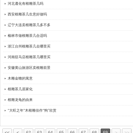
河北遵化有根雕茶几吗
西安根雕茶几生意好做吗
辽宁大连卖根雕茶几多不多
榆林市做根雕茶几合适吗
浙江台州根雕茶几去哪里买
河南驻马店根雕茶几哪里买
安徽黄山旅游区卖根雕前景
木雕金蟾的寓意
根雕茶几居家化
根雕龙龟的由来
“大旺之年“木根雕佳作“狗”欣赏
<<
<
62
63
64
65
66
67
68
69
>
>>