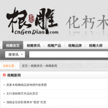
根雕首页
根雕资讯
根雕产品
根雕品牌
根雕大师
搜资讯
当前位置：
首页
>
根雕资讯
>
根雕新闻
根雕新闻
居家木根雕精品装饰摆件效果图
太行崖柏根艺作品欣赏②
顶级金箔岩彩香樟木“观音”欣赏