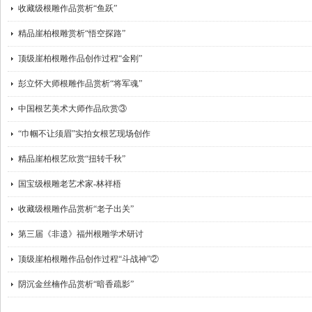
收藏级根雕作品赏析“鱼跃”
精品崖柏根雕赏析“悟空探路”
顶级崖柏根雕作品创作过程“金刚”
彭立怀大师根雕作品赏析“将军魂”
中国根艺美术大师作品欣赏③
“巾帼不让须眉”实拍女根艺现场创作
精品崖柏根艺欣赏“扭转千秋”
国宝级根雕老艺术家-林祥梧
收藏级根雕作品赏析“老子出关”
第三届《非遗》福州根雕学术研讨
顶级崖柏根雕作品创作过程“斗战神”②
阴沉金丝楠作品赏析“暗香疏影”