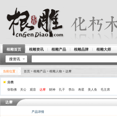
根雕首页
根雕资讯
根雕产品
根雕品牌
根雕大师
搜资讯
当前位置：
首页
>
根雕产品
>
根雕人物
>
达摩
分类
弥勒佛
关公
观音
达摩
财神
孔子
李白
寿星
美人鱼
毛主席
达摩
产品详情