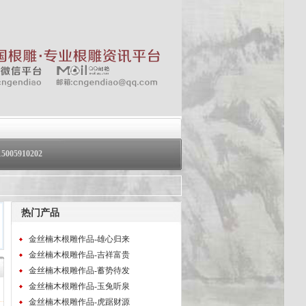
05910202
热门产品
金丝楠木根雕作品-雄心归来
金丝楠木根雕作品-吉祥富贵
金丝楠木根雕作品-蓄势待发
金丝楠木根雕作品-玉兔听泉
金丝楠木根雕作品-虎踞财源