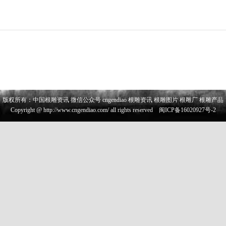
版权所有：中国根雕资讯 微信公众号 cngendiao 根雕资讯 根雕图片 根雕厂 根雕产品
Copyright @ http://www.cngendiao.com/ all rights reserved
闽ICP备16020927号-2